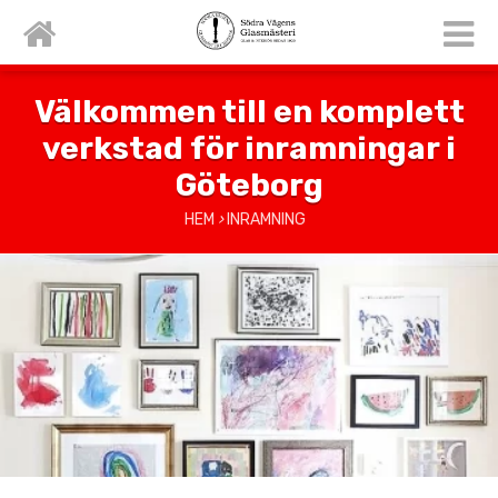
Välkommen till en komplett
verkstad för inramningar i
Göteborg
HEM
›
INRAMNING