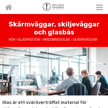
Skärmväggar, skiljeväggar
och glasbås
HEM
›
GLASMÄSTERI
›
INREDNINGSGLAS
›
SKÄRMVÄGGAR
Glas är ett svåröverträffat material för