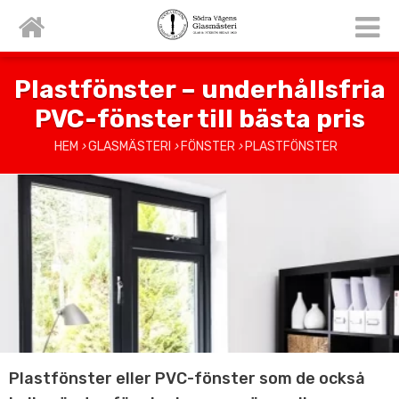
Plastfönster – underhållsfria
PVC-fönster till bästa pris
HEM
›
GLASMÄSTERI
›
FÖNSTER
›
PLASTFÖNSTER
Plastfönster eller PVC-fönster som de också