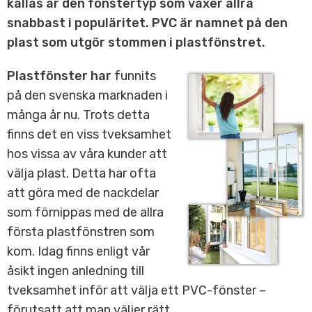
kallas är den fönstertyp som växer allra
snabbast i populäritet. PVC är namnet på den
plast som utgör stommen i plastfönstret.
Plastfönster har
funnits
på den svenska marknaden i
många år nu. Trots detta
finns det en viss tveksamhet
hos vissa av våra kunder att
välja plast. Detta har ofta
att göra med de nackdelar
som förnippas med de allra
första plastfönstren som
kom. Idag finns enligt vår
åsikt ingen anledning till
tveksamhet inför att välja ett PVC-fönster –
förutsatt att man väljer rätt.