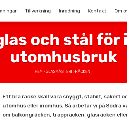
mningar
Tillverkning
Inredning
Kontakt
Om o
glas och stål för
utomhusbruk
HEM
›
GLASMÄSTERI
›
RÄCKEN
Ett bra räcke skall vara snyggt, stabilt, säkert o
utomhus eller inomhus. Så arbetar vi på Södra v
om balkongräcken, trappräcken, glasräcken elle