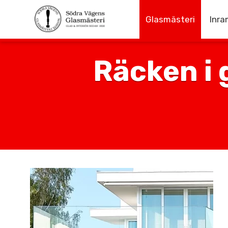
Glasmästeri
Inra
Räcken i 