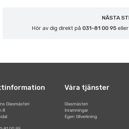
NÄSTA ST
Hör av dig direkt på
031-81 00 95
elle
tinformation
Våra tjänster
ns Glasmästeri
Glasmästeri
n 8
Inramningar
ndal
Egen tillverkning
31-81 00 95