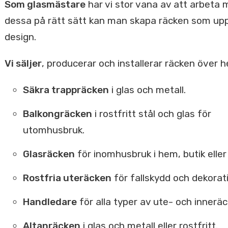
Som glasmästare
har vi stor vana av att arbeta 
dessa på rätt sätt kan man skapa räcken som upp
design.
Vi säljer
, producerar och installerar räcken över h
Säkra trappräcken
i glas och metall.
Balkongräcken
i rostfritt stål och glas för
utomhusbruk.
Glasräcken
för inomhusbruk i hem, butik eller
Rostfria uteräcken
för fallskydd och dekorat
Handledare
för alla typer av ute- och inneräc
Altanräcken
i glas och metall eller rostfritt.