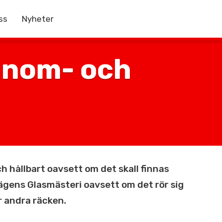
ss
Nyheter
 inom- och
ch hållbart oavsett om det skall finnas
ägens Glasmästeri oavsett om det rör sig
r andra räcken.