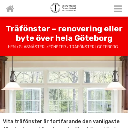
Träfönster – renovering eller
byte över hela Göteborg
HEM
›
GLASMÄSTERI
›
FÖNSTER
›
TRÄFÖNSTER I GÖTEBORG
Vita träfönster är fortfarande den vanligaste