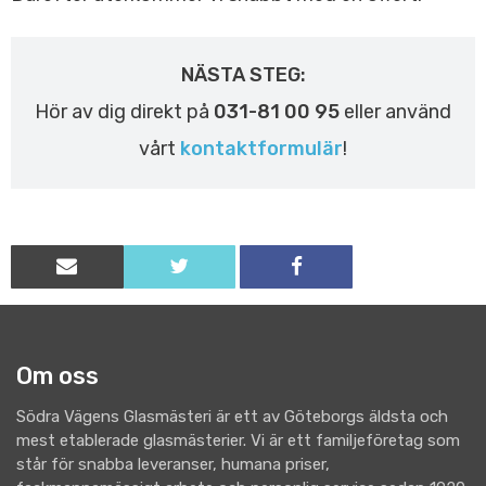
NÄSTA STEG:
Hör av dig direkt på
031-81 00 95
eller använd
vårt
kontaktformulär
!
Om oss
Södra Vägens Glasmästeri är ett av Göteborgs äldsta och
mest etablerade glasmästerier. Vi är ett familjeföretag som
står för snabba leveranser, humana priser,