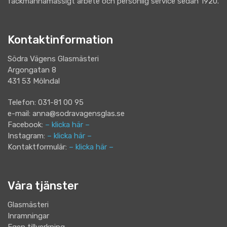
fackmannamässigt arbete och personlig service sedan 1920.
Kontaktinformation
Södra Vägens Glasmästeri
Argongatan 8
431 53 Mölndal
Telefon: 031-81 00 95
e-mail: anna@sodravagensglas.se
Facebook:
– klicka här –
Instagram:
– klicka här –
Kontaktformulär:
– klicka här –
Våra tjänster
Glasmästeri
Inramningar