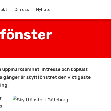
takt
Om oss
Nyheter
sfönster
ka uppmärksamhet, intresse och köplust
 gånger är skyltfönstret den viktigaste
ing.
r
s