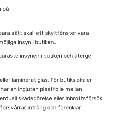
n på
ra sätt skall ett skyltfönster vara
jliga insyn i butiken..
laraste insynen i butiken och återge
er laminerat glas. För butikslokaler
ar en ingjuten plastfolie mellan
entuell skadegörelse eller inbrottsförsök
 försvårrar intrång och förenklar