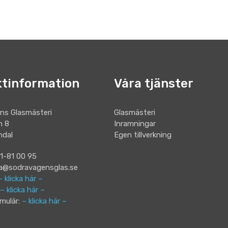
tinformation
Våra tjänster
ns Glasmästeri
Glasmästeri
n 8
Inramningar
ndal
Egen tillverkning
31-81 00 95
na@sodravagensglas.se
– klicka här –
– klicka här –
mulär:
– klicka här –