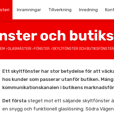
steri
Inramningar
Tillverkning
Inredning
Kon
nster och butik
HEM
›
GLASMÄSTERI
›
FÖNSTER
›
SKYLTFÖNSTER OCH BUTIKSFÖNSTER
Ett skyltfönster har stor betydelse för att väc
hos kunder som passerar utanför butiken. Många
kommunikationskanalen i butikens marknadsför
Det första
steget mot ett säljande skyltfönster ä
en snygg och funktionell glaslösning. Södra Vägen