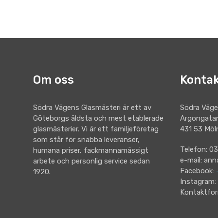
Om oss
Kontak
Södra Vägens Glasmästeri är ett av
Södra Väge
Göteborgs äldsta och mest etablerade
Argongata
glasmästerier. Vi är ett familjeföretag
431 53 Möl
som står för snabba leveranser,
Telefon: 0
humana priser, fackmannamässigt
e-mail: an
arbete och personlig service sedan
Facebook:
1920.
Instagram:
Kontaktfor